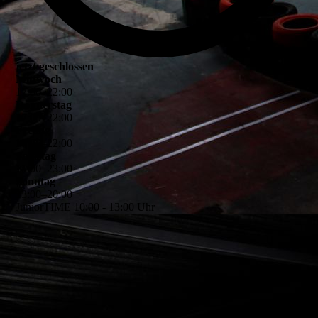
jetzt geschlossen
Mittwoch
17
:
00
–
22
:
00
Donnerstag
17
:
00
–
22
:
00
Freitag
17
:
00
–
22
:
00
Samstag
11
:
00
–
23
:
00
Sonntag
13
:
00
–
20
:
00
JuniorTIME 10:00 - 13:00 Uhr