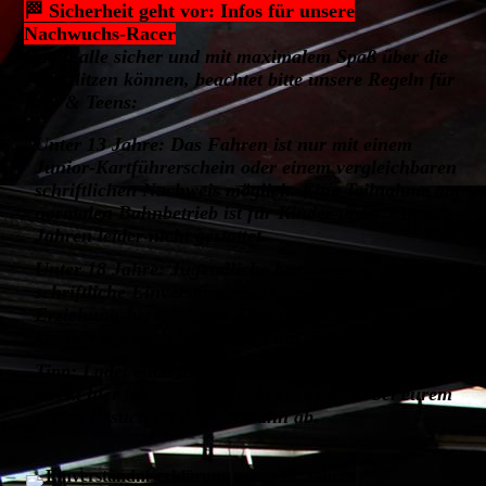
🏁 Sicherheit geht vor: Infos für unsere
Nachwuchs-Racer
Damit alle sicher und mit maximalem Spaß über die
Piste flitzen können, beachtet bitte unsere Regeln für
Kids & Teens:
Unter 13 Jahre: Das Fahren ist nur mit einem
Junior-Kartführerschein oder einem vergleichbaren
schriftlichen Nachweis möglich. Eine Teilnahme am
normalen Bahnbetrieb ist für Kinder unter 13
Jahren leider nicht gestattet.
Unter 18 Jahre: Jugendliche benötigen eine
schriftliche Einverständniserklärung der
Erziehungsberechtigten. Ohne dieses Formular
können wir euch leider nicht auf die Strecke lassen.
Tipp: Ladet euch die Dauereinverständniserklärung
direkt hier herunter und gebt sie bequem bei eurem
ersten Besuch an der Kartbahn ab.
Einverständniserklärung unter 18. Jahren