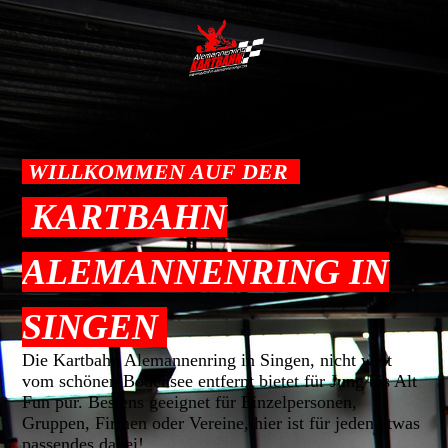
WILLKOMMEN AUF DER
KARTBAHN
ALEMANNENRING IN
SINGEN
Die Kartbahn Alemannenring in Singen, nicht weit
vom schönen Bodensee entfernt bietet für Jung bis Alt
Fun pur. Bestens geeignet für Einzelpersonen,
Gruppen, Firmen oder Vereine, hier ist für jeden etwas
passendes dabei!