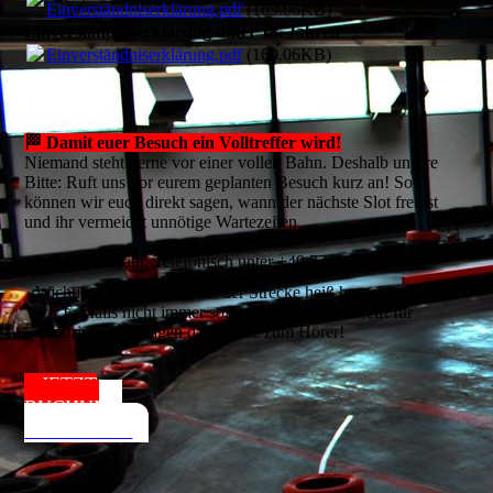
Einverständniserklärung.pdf
(169.06KB)
Einverständniserklärung unter 18. Jahren
Einverständniserklärung.pdf
(169.06KB)
🏁 Damit euer Besuch ein Volltreffer wird!
Niemand steht gerne vor einer vollen Bahn. Deshalb unsere
Bitte: Ruft uns vor eurem geplanten Besuch kurz an! So
können wir euch direkt sagen, wann der nächste Slot frei ist
und ihr vermeidet unnötige Wartezeiten.
Schneller Draht: Telefonisch unter +49 7731 9454735
Wichtig: Da es bei uns auf der Strecke heiß hergeht, können
wir E-Mails nicht immer sofort beantworten. Greift für
kurzfristige Anfragen daher bitte zum Hörer!
JETZT
BUCHUNG
ANFRAGEN