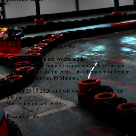
Wir machen Betriebsferien!
Vom 03.08. bis 09.08.2026
legen wir eine kurze Pause ein.
Exklusiv-Öffnung am Wochenende:
Am Samstag und Sonntag öffnen wir nach vorheriger
Absprache exklusiv für euch – ab 7 Personen und einer
Mindestfahrzeit von 30 Minuten.
Ab dem 10.08.2026 sind wir wieder frisch erholt für
alle da.
Wir freuen uns auf euch!
Rasante Grüße