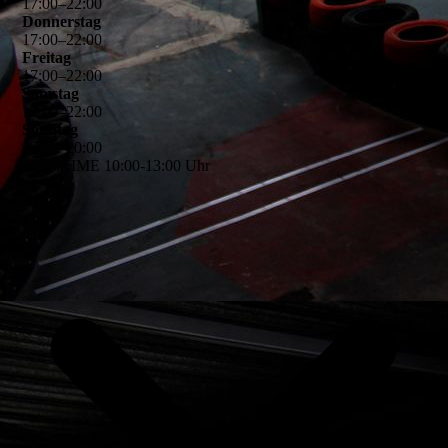
17
:
00
–
22
:
00
Donnerstag
17
:
00
–
22
:
00
Freitag
17
:
00
–
22
:
00
Samstag
13
:
00
–
22
:
00
Sonntag
13
:
00
–
20
:
00
JuniorTIME 10:00-13:00 Uhr