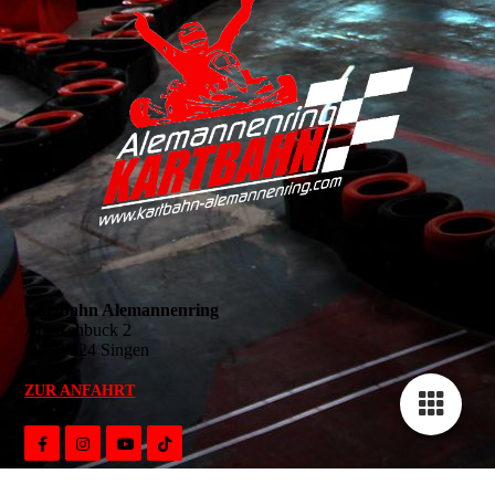
Kartbahn Alemannenring
Am Rehbuck 2
D - 78224 Singen
ZUR ANFAHRT