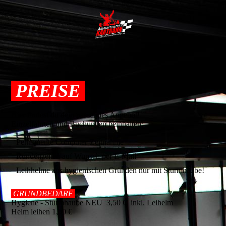
PREISE
Hier findest du dein passendes Angebot!
Einzelfahrten und Buchungen beinhalten:
Permanente Computer-Zeitnahme
Rundenzeiten auf Wunsch per E-Mail
Leihhelme aus hygienischen Gründen nur mit Sturmhaube!
GRUNDBEDARF
Hygiene - Sturmhaube NEU 3,50 € inkl. Leihelm
Helm leihen 1,00 €